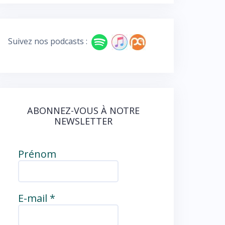
e
e
b
d
o
Suivez nos podcasts :
o
k
ABONNEZ-VOUS À NOTRE
NEWSLETTER
Prénom
E-mail
*