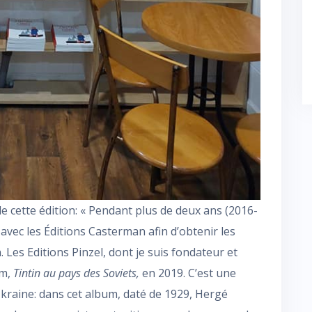
de cette édition: « Pendant plus de deux ans (2016-
vec les Éditions Casterman afin d’obtenir les
. Les Editions Pinzel, dont je suis fondateur et
um,
Tintin au pays des Soviets,
en 2019. C’est une
kraine: dans cet album, daté de 1929, Hergé