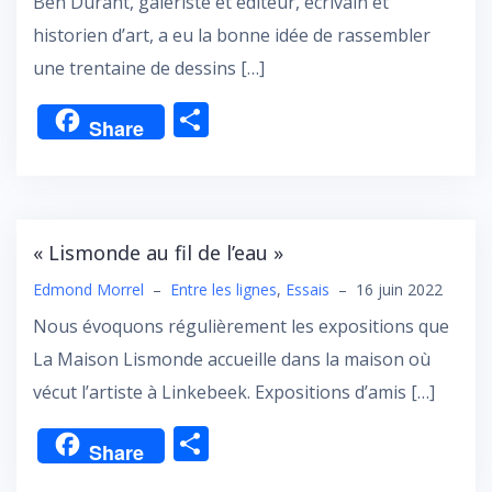
Ben Durant, galeriste et éditeur, écrivain et
historien d’art, a eu la bonne idée de rassembler
une trentaine de dessins […]
P
Share
ar
ta
g
er
« Lismonde au fil de l’eau »
Edmond Morrel
–
Entre les lignes
,
Essais
–
16 juin 2022
Nous évoquons régulièrement les expositions que
La Maison Lismonde accueille dans la maison où
vécut l’artiste à Linkebeek. Expositions d’amis […]
P
Share
ar