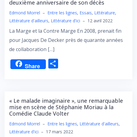
deuxième anniversaire de son décès
Edmond Morrel
–
Entre les lignes
,
Essais
,
Littérature
,
Littérature d'ailleurs
,
Littérature d'ici
–
12 avril 2022
La Marge et la Contre Marge En 2008, prenait fin
pour Jacques De Decker près de quarante années
de collaboration […]
P
Share
ar
ta
g
er
« Le malade imaginaire », une remarquable
mise en scène de Stéphanie Moriau à la
Comédie Claude Volter
Edmond Morrel
–
Entre les lignes
,
Littérature d'ailleurs
,
Littérature d'ici
–
17 mars 2022