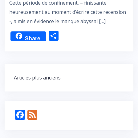
Cette période de confinement, – finissante
heureusement au moment d’écrire cette recension
-, a mis en évidence le manque abyssal […]
P
Share
ar
ta
g
er
Navigation
Articles plus anciens
des
articles
F
F
ac
e
e
e