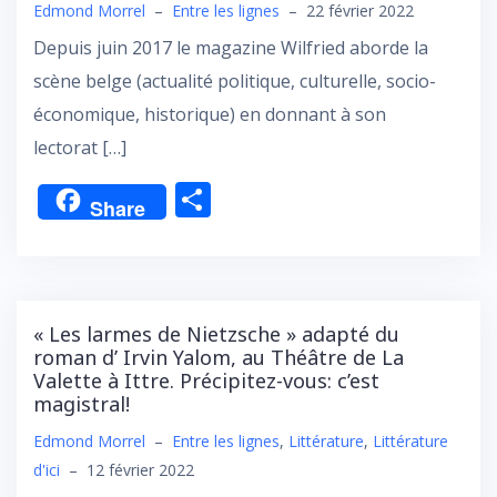
Edmond Morrel
–
Entre les lignes
–
22 février 2022
Depuis juin 2017 le magazine Wilfried aborde la
scène belge (actualité politique, culturelle, socio-
économique, historique) en donnant à son
lectorat […]
P
Share
ar
ta
g
er
« Les larmes de Nietzsche » adapté du
roman d’ Irvin Yalom, au Théâtre de La
Valette à Ittre. Précipitez-vous: c’est
magistral!
Edmond Morrel
–
Entre les lignes
,
Littérature
,
Littérature
d'ici
–
12 février 2022