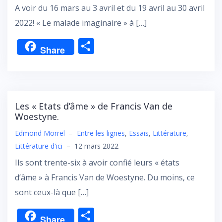
A voir du 16 mars au 3 avril et du 19 avril au 30 avril
2022! « Le malade imaginaire » à […]
P
Share
ar
ta
g
er
Les « Etats d’âme » de Francis Van de
Woestyne.
Edmond Morrel
–
Entre les lignes
,
Essais
,
Littérature
,
Littérature d'ici
–
12 mars 2022
Ils sont trente-six à avoir confié leurs « états
d’âme » à Francis Van de Woestyne. Du moins, ce
sont ceux-là que […]
P
Share