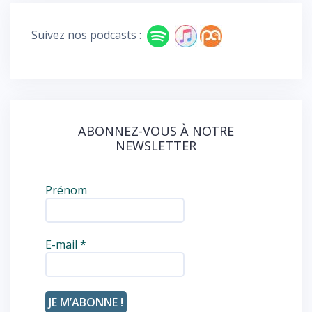
b
d
o
Suivez nos podcasts :
o
k
ABONNEZ-VOUS À NOTRE
NEWSLETTER
Prénom
E-mail
*