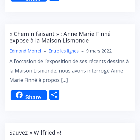
ar
ta
g
er
« Chemin faisant » : Anne Marie Finné
expose à la Maison Lismonde
Edmond Morrel
–
Entre les lignes
–
9 mars 2022
A l’occasion de l‘exposition de ses récents dessins à
la Maison Lismonde, nous avons interrogé Anne
Marie Finné à propos […]
P
Share
ar
ta
g
er
Sauvez « Wilfried »!