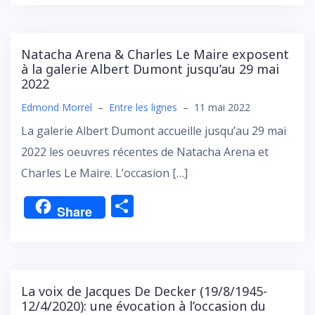
ta
g
er
Natacha Arena & Charles Le Maire exposent
à la galerie Albert Dumont jusqu’au 29 mai
2022
Edmond Morrel
–
Entre les lignes
–
11 mai 2022
La galerie Albert Dumont accueille jusqu’au 29 mai
2022 les oeuvres récentes de Natacha Arena et
Charles Le Maire. L’occasion […]
P
Share
ar
ta
g
er
La voix de Jacques De Decker (19/8/1945-
12/4/2020): une évocation à l’occasion du