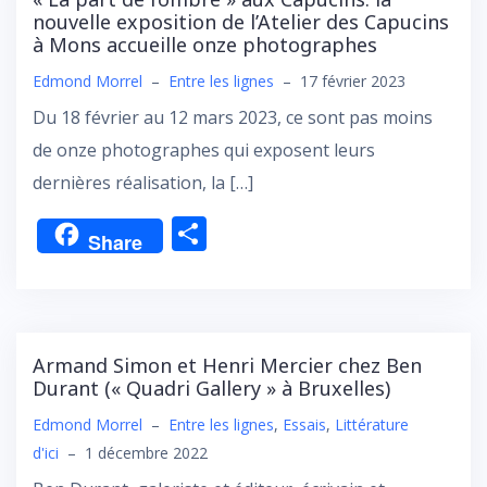
nouvelle exposition de l’Atelier des Capucins
à Mons accueille onze photographes
Edmond Morrel
–
Entre les lignes
–
17 février 2023
Du 18 février au 12 mars 2023, ce sont pas moins
de onze photographes qui exposent leurs
dernières réalisation, la […]
P
Share
ar
ta
g
er
Armand Simon et Henri Mercier chez Ben
Durant (« Quadri Gallery » à Bruxelles)
Edmond Morrel
–
Entre les lignes
,
Essais
,
Littérature
d'ici
–
1 décembre 2022