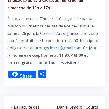
13.06.2025 au 27.07.2025, du mercredi au
dimanche de 13h à 17h.
À l’occasion de la Fête de l’été organisée par la
Maison du Prieur sur le site de Rouge-Cloître
le
samedi 28 juin
, le Centre d’Art organise une visite
guidée gratuite de l’exposition à 14h00. Inscription
obligatoire :
edurougecloitre@gmail.com
.
Ce jour-
là, horaires exceptionnels : 11h00-18h00 et
entrée gratuite pour tous les visiteurs.
P
Share
ar
ta
g
er
Navigation
« La Faculté des
Daniel Simon: « Courts