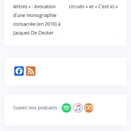
de
lettres » : évocation
circuits » et « C’est ici »
l’article
d’une monographie
consacrée (en 2010) à
Jacques De Decker
F
F
ac
e
e
e
b
d
o
Suivez nos podcasts :
o
k