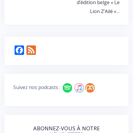
d’édition belge « Le
Lion Z’Ailé »…
F
F
ac
e
e
e
b
d
o
Suivez nos podcasts :
o
k
ABONNEZ-VOUS À NOTRE