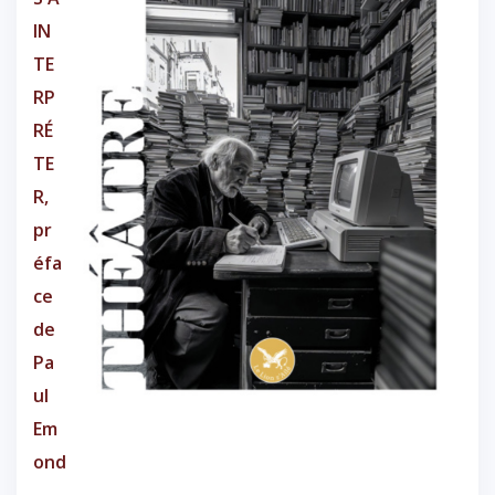
IN
TE
RP
RÉ
TE
R,
pr
éfa
ce
de
Pa
ul
Em
ond