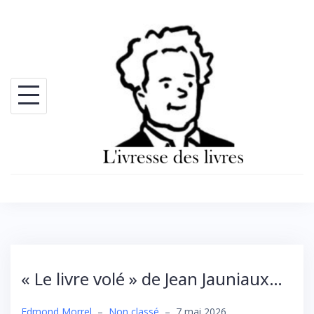
Skip
to
content
« Le livre volé » de Jean Jauniaux…
Edmond Morrel
–
Non classé
–
7 mai 2026