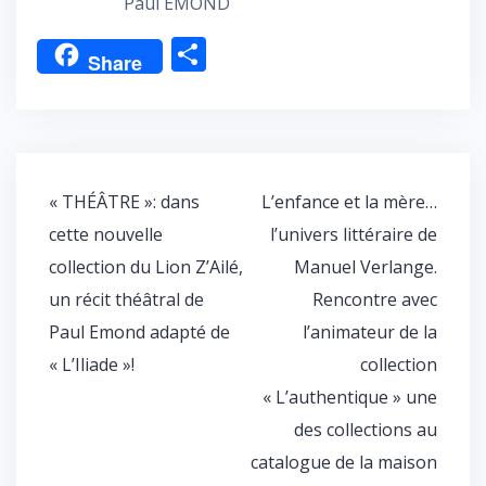
Paul EMOND
P
Share
ar
ta
g
er
Navigation
« THÉÂTRE »: dans
L’enfance et la mère…
de
cette nouvelle
l’univers littéraire de
l’article
collection du Lion Z’Ailé,
Manuel Verlange.
un récit théâtral de
Rencontre avec
Paul Emond adapté de
l’animateur de la
« L’Iliade »!
collection
« L’authentique » une
des collections au
catalogue de la maison