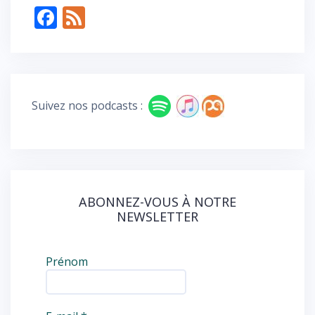
er
F
F
ac
e
e
e
b
d
o
Suivez nos podcasts :
o
k
ABONNEZ-VOUS À NOTRE
NEWSLETTER
Prénom