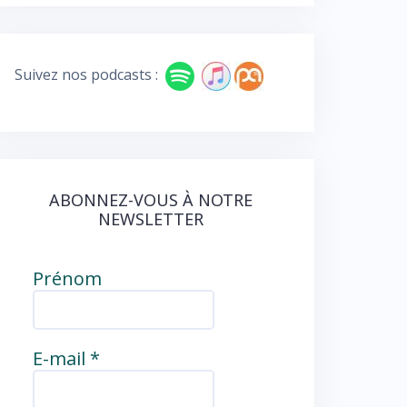
e
e
b
d
o
Suivez nos podcasts :
o
k
ABONNEZ-VOUS À NOTRE
NEWSLETTER
Prénom
E-mail
*