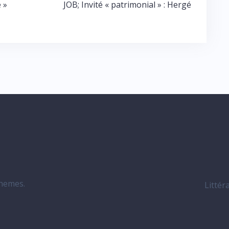
 »
JOB; Invité « patrimonial » : Hergé
hemes.
Littér