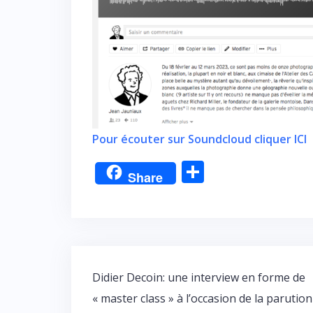
Pour écouter sur Soundcloud cliquer ICI
P
Share
ar
ta
g
er
Navigation
Didier Decoin: une interview en forme de
de
« master class » à l’occasion de la parution