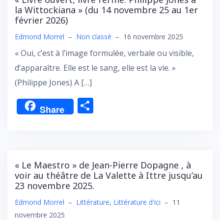
la Wittockiana » (du 14 novembre 25 au 1er
février 2026)
Edmond Morrel
–
Non classé
–
16 novembre 2025
« Oui, c’est à l’image formulée, verbale ou visible,
d’apparaître. Elle est le sang, elle est la vie. »
(Philippe Jones) A […]
P
Share
ar
ta
g
er
« Le Maestro » de Jean-Pierre Dopagne , à
voir au théâtre de La Valette à Ittre jusqu’au
23 novembre 2025.
Edmond Morrel
–
Littérature
,
Littérature d'ici
–
11
novembre 2025