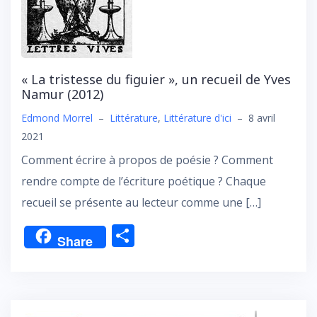
« La tristesse du figuier », un recueil de Yves
Namur (2012)
Edmond Morrel
–
Littérature
,
Littérature d'ici
–
8 avril
2021
Comment écrire à propos de poésie ? Comment
rendre compte de l’écriture poétique ? Chaque
recueil se présente au lecteur comme une […]
P
Share
ar
ta
g