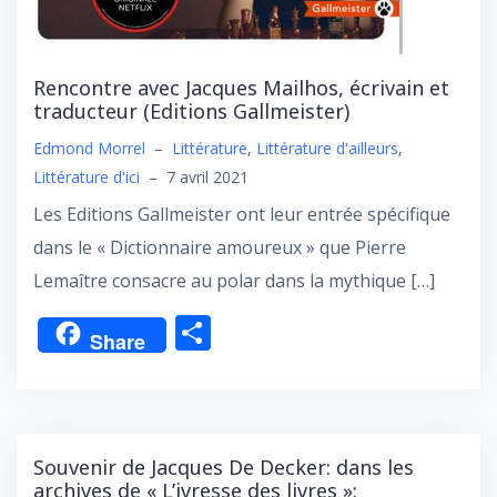
Rencontre avec Jacques Mailhos, écrivain et
traducteur (Editions Gallmeister)
Edmond Morrel
–
Littérature
,
Littérature d'ailleurs
,
Littérature d'ici
–
7 avril 2021
Les Editions Gallmeister ont leur entrée spécifique
dans le « Dictionnaire amoureux » que Pierre
Lemaître consacre au polar dans la mythique […]
P
Share
ar
ta
g
er
Souvenir de Jacques De Decker: dans les
archives de « L’ivresse des livres »: