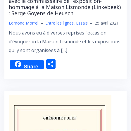
avec le commisssaire de l’exposition-
hommage à la Maison Lismonde (Linkebeek)
: Serge Goyens de Heusch
Edmond Morrel
–
Entre les lignes
,
Essais
–
25 avril 2021
Nous avons eu à diverses reprises l’occasion
d’évoquer ici la Maison Lismonde et les expositions
qui y sont organisées à […]
P
Share
ar
ta
g
er