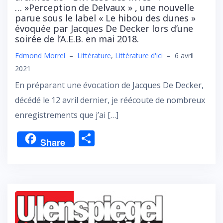
… »Perception de Delvaux » , une nouvelle
parue sous le label « Le hibou des dunes »
évoquée par Jacques De Decker lors d’une
soirée de l’A.E.B. en mai 2018.
Edmond Morrel
–
Littérature
,
Littérature d'ici
–
6 avril
2021
En préparant une évocation de Jacques De Decker,
décédé le 12 avril dernier, je réécoute de nombreux
enregistrements que j’ai […]
P
Share
ar
ta
g
er