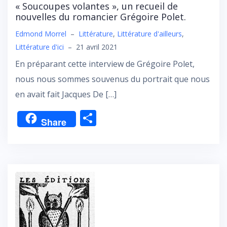
« Soucoupes volantes », un recueil de
nouvelles du romancier Grégoire Polet.
Edmond Morrel
–
Littérature
,
Littérature d'ailleurs
,
Littérature d'ici
–
21 avril 2021
En préparant cette interview de Grégoire Polet,
nous nous sommes souvenus du portrait que nous
en avait fait Jacques De […]
P
Share
ar
ta
g
er