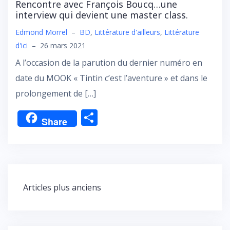
Rencontre avec François Boucq…une
interview qui devient une master class.
Edmond Morrel
–
BD
,
Littérature d'ailleurs
,
Littérature
d'ici
–
26 mars 2021
A l’occasion de la parution du dernier numéro en
date du MOOK « Tintin c’est l’aventure » et dans le
prolongement de […]
P
Share
ar
ta
g
er
Navigation
Articles plus anciens
des
articles