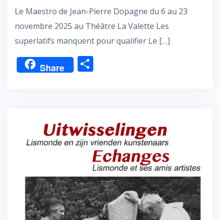
Le Maestro de Jean-Pierre Dopagne du 6 au 23
novembre 2025 au Théâtre La Valette Les
superlatifs manquent pour qualifier Le […]
P
Share
ar
ta
g
er