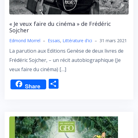
« Je veux faire du cinéma » de Frédéric
Sojcher
Edmond Morrel
–
Essais
,
Littérature d'ici
–
31 mars 2021
La parution aux Editions Genèse de deux livres de
Frédéric Sojcher, – un récit autobiographique (Je
veux faire du cinéma) […]
P
Share
ar
ta
g
er