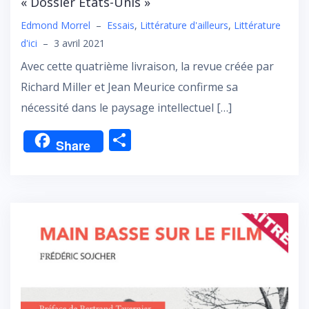
« Dossier Etats-Unis »
Edmond Morrel
–
Essais
,
Littérature d'ailleurs
,
Littérature
d'ici
–
3 avril 2021
Avec cette quatrième livraison, la revue créée par
Richard Miller et Jean Meurice confirme sa
nécessité dans le paysage intellectuel […]
P
Share
ar
ta
g
er