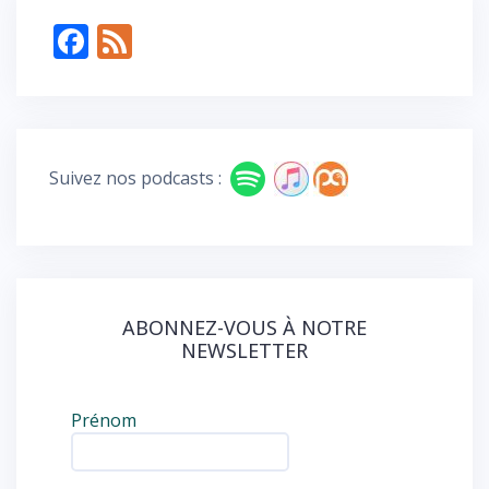
F
F
ac
e
e
e
b
d
o
Suivez nos podcasts :
o
k
ABONNEZ-VOUS À NOTRE
NEWSLETTER
Prénom