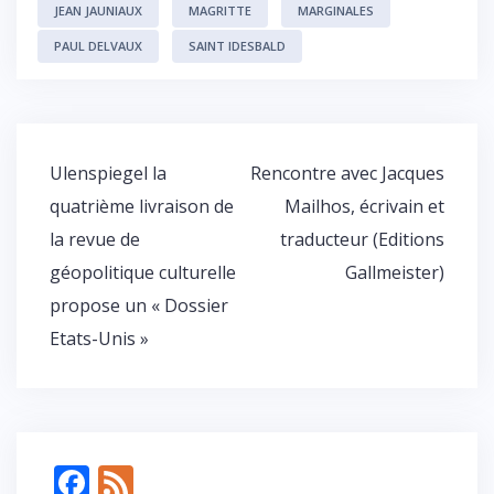
g
JEAN JAUNIAUX
MAGRITTE
MARGINALES
er
PAUL DELVAUX
SAINT IDESBALD
Navigation
Ulenspiegel la
Rencontre avec Jacques
de
quatrième livraison de
Mailhos, écrivain et
l’article
la revue de
traducteur (Editions
géopolitique culturelle
Gallmeister)
propose un « Dossier
Etats-Unis »
F
F