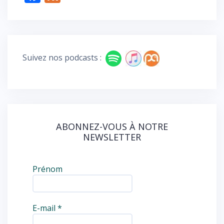
ac
e
e
e
b
d
o
Suivez nos podcasts :
o
k
ABONNEZ-VOUS À NOTRE
NEWSLETTER
Prénom
E-mail
*