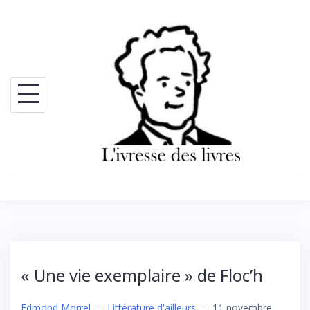
Skip
to
content
« Une vie exemplaire » de Floc’h
Edmond Morrel
–
Littérature d'ailleurs
–
11 novembre