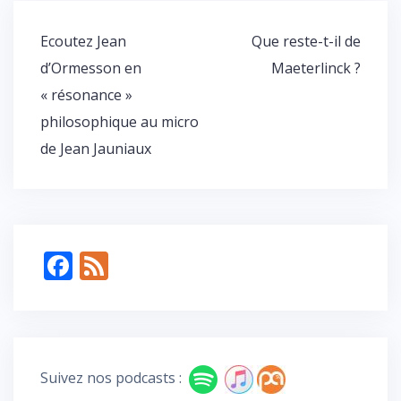
g
er
Navigation
Ecoutez Jean
Que reste-t-il de
de
d’Ormesson en
Maeterlinck ?
l’article
« résonance »
philosophique au micro
de Jean Jauniaux
F
F
ac
e
e
e
b
d
o
Suivez nos podcasts :