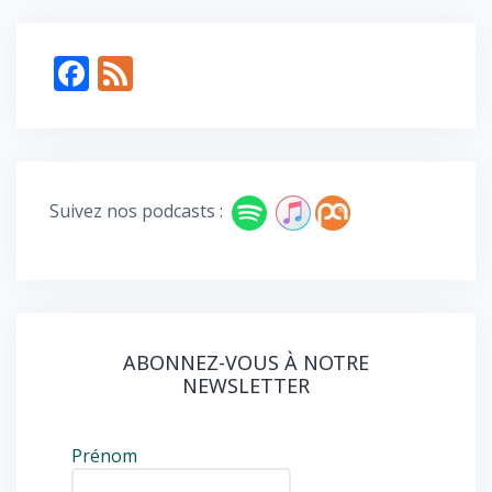
g
er
F
F
ac
e
e
e
b
d
o
Suivez nos podcasts :
o
k
ABONNEZ-VOUS À NOTRE
NEWSLETTER
Prénom