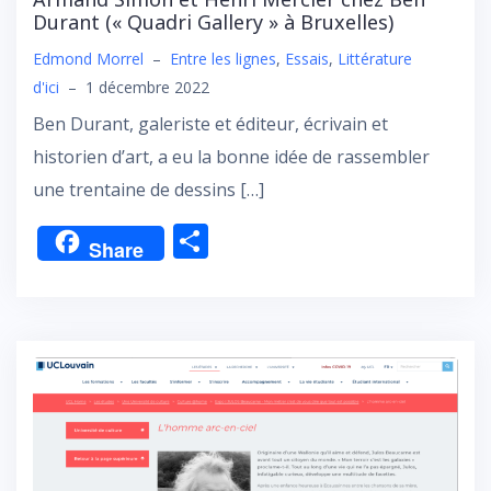
Durant (« Quadri Gallery » à Bruxelles)
Edmond Morrel
–
Entre les lignes
,
Essais
,
Littérature
d'ici
–
1 décembre 2022
Ben Durant, galeriste et éditeur, écrivain et
historien d’art, a eu la bonne idée de rassembler
une trentaine de dessins […]
P
Share
ar
ta
g
er