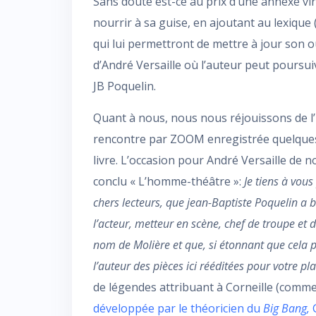
Sans doute est-ce au prix d’une annexe vi
nourrir à sa guise, en ajoutant au lexique
qui lui permettront de mettre à jour son o
d’André Versaille où l’auteur peut poursui
JB Poquelin.
Quant à nous, nous nous réjouissons de l’
rencontre par ZOOM enregistrée quelques 
livre. L’occasion pour André Versaille de no
conclu « L’homme-théâtre »:
Je tiens à vous 
chers lecteurs, que jean-Baptiste Poquelin a bi
l’acteur, metteur en scène, chef de troupe et
nom de Molière et que, si étonnant que cela pu
l’auteur des pièces ici rééditées pour votre pla
de légendes attribuant à Corneille (comme
développée par le théoricien du
Big Bang,