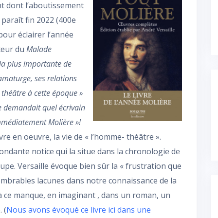
nt dont l’aboutissement
l paraît fin 2022 (400e
our éclairer l’année
uteur du
Malade
(la plus importante de
ramaturge, ses relations
u théâtre à cette époque »
me demandait quel écrivain
 immédiatement Molière »!
vre en oeuvre, la vie de « l’homme- théâtre ».
ndante notice qui la situe dans la chronologie de
oupe. Versaille évoque bien sûr la « frustration que
ombrables lacunes dans notre connaissance de la
r à ce manque, en imaginant , dans un roman, un
 (
Nous avons évoqué ce livre ici dans une