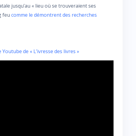
tale jusqu’au « lieu où se trouveraient ses
ng feu
comme le démontrent des recherches
 Youtube de « L’ivresse des livres »