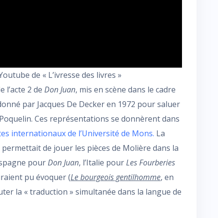
Youtube de « L’ivresse des livres »
e l’acte 2 de
Don Juan
, mis en scène dans le cadre
ordonné par Jacques De Decker en 1972 pour saluer
B Poquelin. Ces représentations se donnèrent dans
ètes internationaux de l’Université de Mons.
La
, permettait de jouer les pièces de Molière dans la
’Espagne pour
Don Juan
, l’Italie pour
Les Fourberies
uraient pu évoquer (
Le bourgeois gentilhomme
,
en
uter la « traduction » simultanée dans la langue de