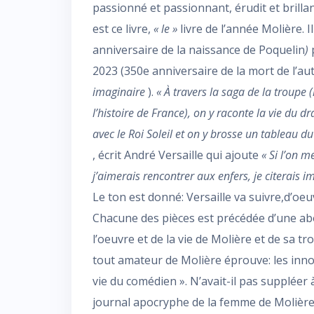
passionné et passionnant, érudit et brilla
est ce livre,
« le »
livre de l’année Molière. I
anniversaire de la naissance de Poquelin
)
p
2023 (350e anniversaire de la mort de l’a
imaginaire
).
« À travers la saga de la troupe 
l’histoire de France), on y raconte la vie du d
avec le Roi Soleil et on y brosse un tableau d
, écrit André Versaille qui ajoute
« Si l’on 
j’aimerais rencontrer aux enfers, je citerais
Le ton est donné: Versaille va suivre,d’oeu
Chacune des pièces est précédée d’une abo
l’oeuvre et de la vie de Molière et de sa tr
tout amateur de Molière éprouve: les inn
vie du comédien ». N’avait-il pas supplée
journal apocryphe de la femme de Molière.