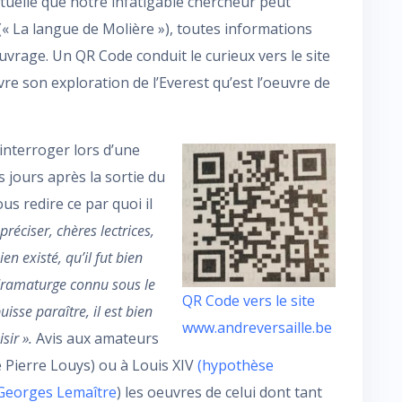
rtuelle que notre infatigable chercheur peut
 (« La langue de Molière »), toutes informations
uvrage. Un QR Code conduit le curieux vers le site
vre son exploration de l’Everest qu’est l’oeuvre de
interroger lors d’une
jours après la sortie du
us redire ce par quoi il
préciser, chères lectrices,
en existé, qu’il fut bien
 dramaturge connu sous le
QR Code vers le site
isse paraître, il est bien
www.andreversaille.be
isir ».
Avis aux amateurs
 Pierre Louys) ou à Louis XIV
(hypothèse
Georges
Lemaître
) les oeuvres de celui dont tant