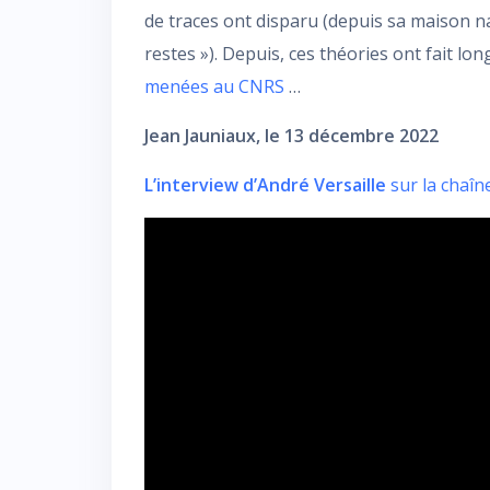
de traces ont disparu (depuis sa maison na
restes »). Depuis, ces théories ont fait lo
menées au CNRS
…
Jean Jauniaux, le 13 décembre 2022
L’interview d’André Versaille
sur la chaîne