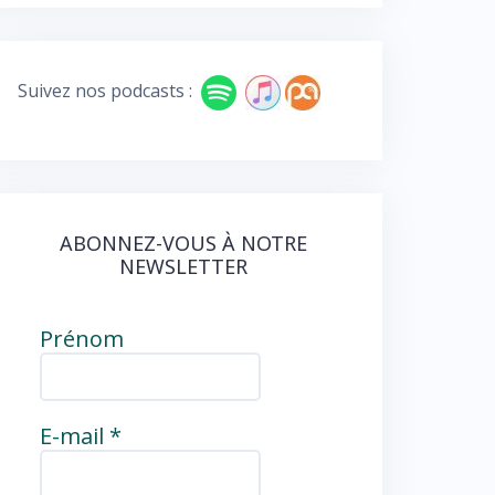
e
e
b
d
o
Suivez nos podcasts :
o
k
ABONNEZ-VOUS À NOTRE
NEWSLETTER
Prénom
E-mail
*