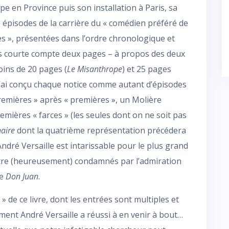
pe en Province puis son installation à Paris, sa
 épisodes de la carrière du « comédien préféré de
es », présentées dans l’ordre chronologique et
us courte compte deux pages – à propos des deux
oins de 20 pages (
Le Misanthrope
) et 25 pages
« j’ai conçu chaque notice comme autant d’épisodes
premières » après « premières », un Molière
emières « farces » (les seules dont on ne soit pas
aire
dont la quatrième représentation précédera
André Versaille est intarissable pour le plus grand
tre (heureusement) condamnés par l’admiration
de
Don Juan
.
 » de ce livre, dont les entrées sont multiples et
ent André Versaille a réussi à en venir à bout…