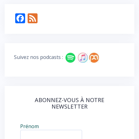
F
F
ac
e
e
e
b
d
o
Suivez nos podcasts :
o
k
ABONNEZ-VOUS À NOTRE
NEWSLETTER
Prénom