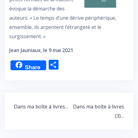
évoque la démarche des
auteurs: « Le temps d’une dérive périphérique,
ensemble, ils arpentent l’étrangeté et le
surgissement. »
Jean Jauniaux, le 9 mai 2021
P
Share
ar
ta
g
er
Navigation
Dans ma boîte à livres…
Dans ma boîte à livres
de
(3)…
l’article