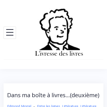
Skip
to
content
Dans ma boîte à livres…(deuxième)
Edmond Morrel
–
Entre les lignes
,
Littérature
,
Littérature