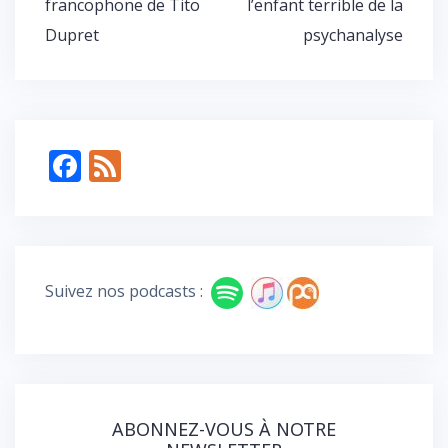
francophone de Tito
l’enfant terrible de la
l’article
Dupret
psychanalyse
F
F
ac
e
e
e
b
d
o
Suivez nos podcasts :
o
k
ABONNEZ-VOUS À NOTRE