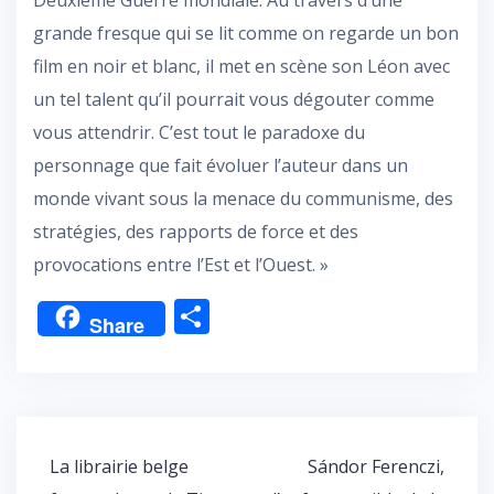
Deuxième Guerre mondiale. Au travers d’une
grande fresque qui se lit comme on regarde un bon
film en noir et blanc, il met en scène son Léon avec
un tel talent qu’il pourrait vous dégouter comme
vous attendrir. C’est tout le paradoxe du
personnage que fait évoluer l’auteur dans un
monde vivant sous la menace du communisme, des
stratégies, des rapports de force et des
provocations entre l’Est et l’Ouest. »
P
Share
ar
ta
g
er
Navigation
La librairie belge
Sándor Ferenczi,
de