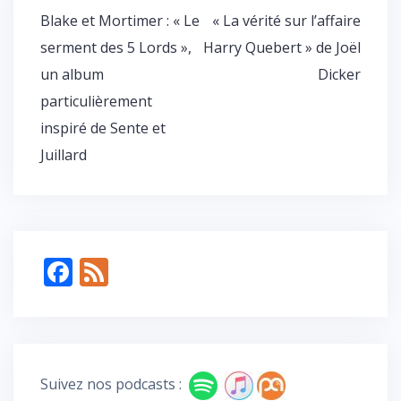
er
Navigation
Blake et Mortimer : « Le
« La vérité sur l’affaire
de
serment des 5 Lords »,
Harry Quebert » de Joël
l’article
un album
Dicker
particulièrement
inspiré de Sente et
Juillard
F
F
ac
e
e
e
b
d
o
Suivez nos podcasts :