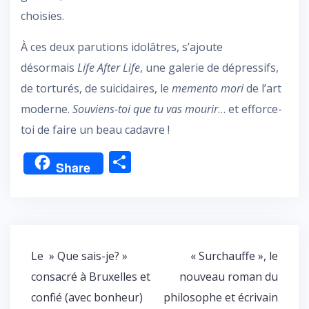
choisies.
À ces deux parutions idolâtres, s’ajoute
désormais
Life After Life
, une galerie de dépressifs,
de torturés, de suicidaires, le
memento mori
de l’art
moderne.
Souviens-toi que tu vas mourir
… et efforce-
toi de faire un beau cadavre !
P
Share
ar
ta
g
er
Navigation
Le » Que sais-je? »
« Surchauffe », le
de
consacré à Bruxelles et
nouveau roman du
l’article
confié (avec bonheur)
philosophe et écrivain