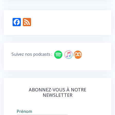
F
F
ac
e
e
e
b
d
o
Suivez nos podcasts :
o
k
ABONNEZ-VOUS À NOTRE
NEWSLETTER
Prénom