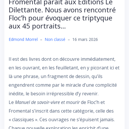
Fromental paraît aux Editions Le
Dilettante. Nous avons rencontré
Floc’h pour évoquer ce triptyque
aux 45 portraits…
Edmond Morrel
–
Non classé
–
16 mars 2026
Il est des livres dont on découvre immédiatement,
en les ouvrant, en les feuilletant, en y picorant ici et
là une phrase, un fragment de dessin, qu’ils
engendrent comme par le miracle d’une complicité
inédite, le besoin irrépressible d’y revenir.
Le
Manuel de savoir-vivre et mourir
de Floc’h et
Fromental s’inscrit dans cette catégorie, celle des
« classiques ». Ces ouvrages ne s’épuisent jamais.
Chaque nouvelle exploration les enrichit d’une