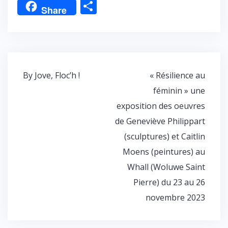
P
Share
ar
ta
g
er
Navigation
By Jove, Floc’h !
« Résilience au
de
féminin » une
l’article
exposition des oeuvres
de Geneviève Philippart
(sculptures) et Caitlin
Moens (peintures) au
Whall (Woluwe Saint
Pierre) du 23 au 26
novembre 2023