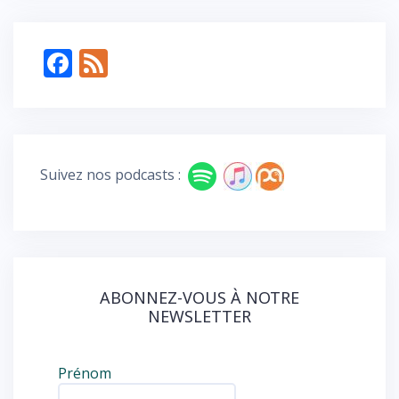
F
F
ac
e
e
e
b
d
o
Suivez nos podcasts :
o
k
ABONNEZ-VOUS À NOTRE
NEWSLETTER
Prénom