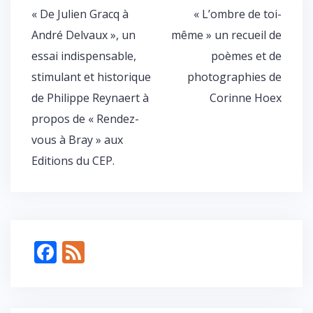
er
Navigation
« De Julien Gracq à
« L’ombre de toi-
de
André Delvaux », un
même » un recueil de
l’article
essai indispensable,
poèmes et de
stimulant et historique
photographies de
de Philippe Reynaert à
Corinne Hoex
propos de « Rendez-
vous à Bray » aux
Editions du CEP.
F
F
ac
e
e
e