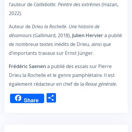
l’auteur de
Caillebotte. Peintre des extrêmes
(Hazan,
2022).
Auteur de
Drieu la Rochelle. Une histoire de
désamours
(Gallimard, 2018),
Julien Hervier
a publié
de nombreux textes inédits de Drieu, ainsi que
d’importants travaux sur Ernst Jünger.
Frédéric Saenen
a publié des essais sur Pierre
Drieu la Rochelle et le genre pamphlétaire. Il est
également rédacteur en chef de la
Revue générale
.
P
Share
ar
ta
g