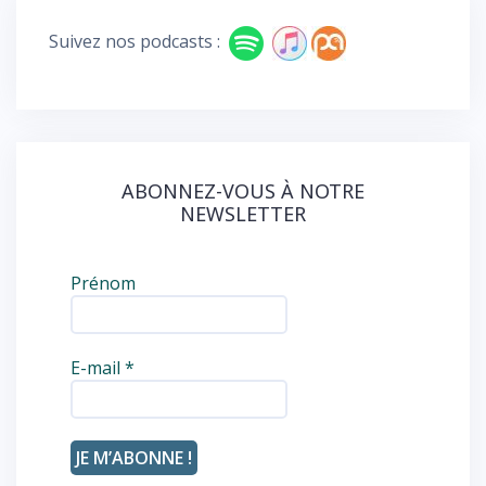
b
d
o
Suivez nos podcasts :
o
k
ABONNEZ-VOUS À NOTRE
NEWSLETTER
Prénom
E-mail
*