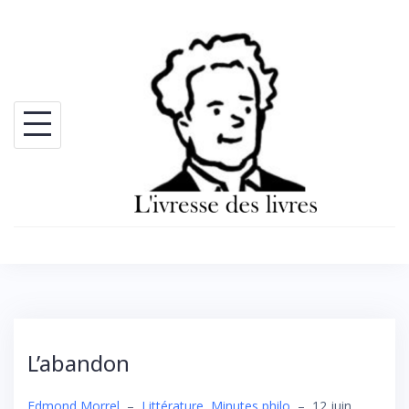
Skip
to
content
L’abandon
Edmond Morrel
–
Littérature
,
Minutes philo
–
12 juin