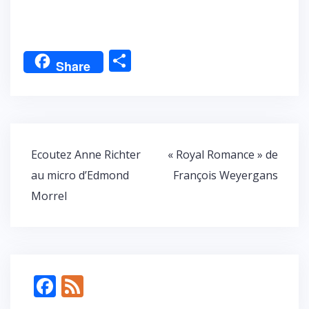
P
Share
ar
ta
g
er
Navigation
Ecoutez Anne Richter
« Royal Romance » de
de
au micro d’Edmond
François Weyergans
l’article
Morrel
F
F
ac
e