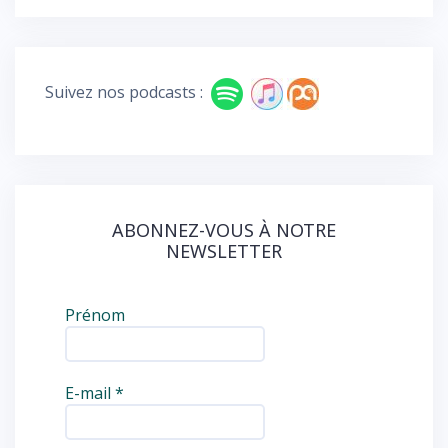
e
e
b
d
o
Suivez nos podcasts :
o
k
ABONNEZ-VOUS À NOTRE
NEWSLETTER
Prénom
E-mail
*