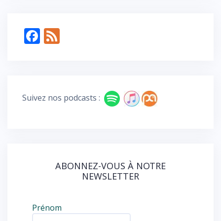
F
F
ac
e
e
e
b
d
o
Suivez nos podcasts :
o
k
ABONNEZ-VOUS À NOTRE
NEWSLETTER
Prénom