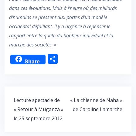
dans ces évolutions. Mais à l’heure où des milliards
d’humains se pressent aux portes d’un modèle
occidental défaillant, il y a urgence à repenser le
rapport entre la quête du bonheur individuel et la
marche des sociétés. »
P
Share
ar
ta
g
er
Navigation
Lecture spectacle de
« La chienne de Naha »
de
« Retour à Muganza »
de Caroline Lamarche
l’article
le 25 septembre 2012