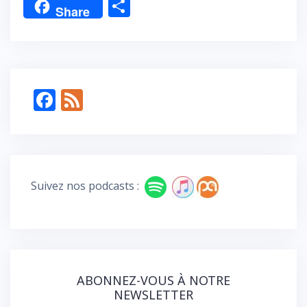
P
Share
ar
ta
g
er
F
F
ac
e
e
e
b
d
o
Suivez nos podcasts :
o
k
ABONNEZ-VOUS À NOTRE
NEWSLETTER