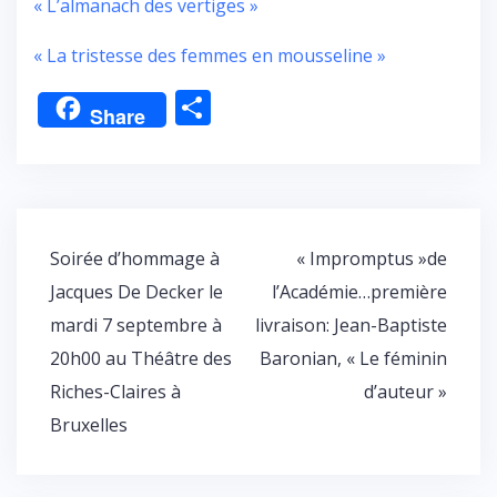
« L’almanach des vertiges »
« La tristesse des femmes en mousseline »
P
Share
ar
ta
g
er
Navigation
Soirée d’hommage à
« Impromptus »de
de
Jacques De Decker le
l’Académie…première
l’article
mardi 7 septembre à
livraison: Jean-Baptiste
20h00 au Théâtre des
Baronian, « Le féminin
Riches-Claires à
d’auteur »
Bruxelles