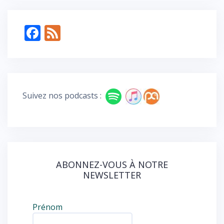
F
F
ac
e
e
e
b
d
o
Suivez nos podcasts :
o
k
ABONNEZ-VOUS À NOTRE
NEWSLETTER
Prénom