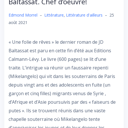
Baltassat. Chef d’oeuvre!
Edmond Morrel
–
Littérature
,
Littérature d'ailleurs
–
25
août 2021
« Une folie de rêves » le dernier roman de JD
Baltassat est paru en cette fin d’été aux Editions
Calmann-Lévy. Le livre (600 pages) se lit d’une
traite. L’intrigue va réunir un faussaire repenti
(Mikelangelo) qui vit dans les souterrains de Paris
depuis vingt ans et des adolescents en fuite (un
garçon et cinq filles) migrants venus de Syrie ,
d’Afrique et d’Asie poursuivis par des « faiseurs de
putes ». Ils se trouvent réunis dans une vaste
chapelle souterraine où Mikelangelo tente
d’apprivoiser les jeunes et de leur donner les