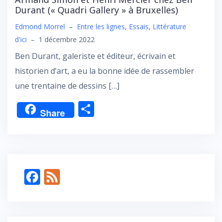
Durant (« Quadri Gallery » à Bruxelles)
Edmond Morrel
–
Entre les lignes
,
Essais
,
Littérature
d'ici
–
1 décembre 2022
Ben Durant, galeriste et éditeur, écrivain et
historien d’art, a eu la bonne idée de rassembler
une trentaine de dessins […]
P
Share
ar
ta
g
er
F
F
ac
e
e
e