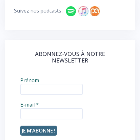
b
d
o
Suivez nos podcasts :
o
k
ABONNEZ-VOUS À NOTRE
NEWSLETTER
Prénom
E-mail
*