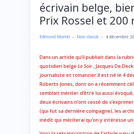
écrivain belge, bi
Prix Rossel et 200
Edmond Morrel
–
Non classé
–
4 décembre 2
Dans un article qu’il publiait dans la r
quotidien belge
Le Soir
, Jacques De Deck
journaliste et romancier.Il est né le 4 
Roberts-Jones, dont on a récemment cél
semblait mériter d’être lui aussi évoqué
deux écrivains n’ont cessé de s’exprimer
(qui fut sa dernière compagne), les archi
inédit qui mériterai qu’on y intéresse u
Voici la retranscription de l’article paru