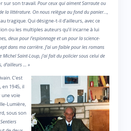
r sur son travail.
Pour ceux qui aiment
Sarraute ou
e la littérature. On nous relègue au fond du panier
…,
 tragique. Qui désigne-t-il d’ailleurs, avec ce
on ou les multiples auteurs qu’il incarne à lui
mes, deux pour l’espionnage et un pour la science-
-sept dans ma carrière. J’ai un faible pour les romans
 Michel Saint-Loup, j’ai fait du policier sous celui de
 d’ailleurs … »
vain. C’est
 en 1945, il
r une voie
lle-Lumière,
ard, sous son
 Sentiers
out de deux