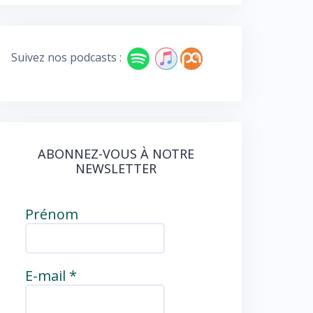
e
e
b
d
o
Suivez nos podcasts :
o
k
ABONNEZ-VOUS À NOTRE
NEWSLETTER
Prénom
E-mail
*