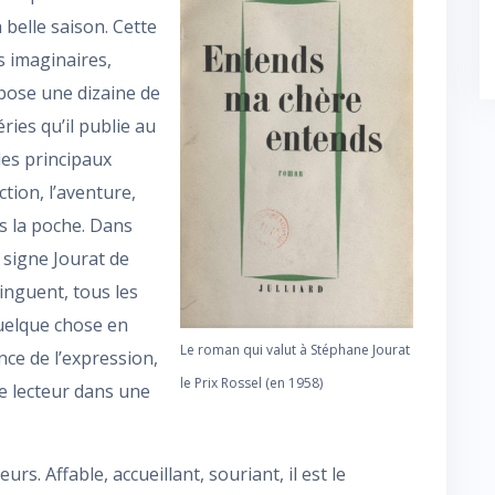
 belle saison. Cette
 imaginaires,
mpose une dizaine de
ries qu’il publie au
des principaux
ction, l’aventure,
ns la poche. Dans
 signe Jourat de
inguent, tous les
uelque chose en
Le roman qui valut à Stéphane Jourat
ance de l’expression,
le Prix Rossel (en 1958)
le lecteur dans une
s. Affable, accueillant, souriant, il est le