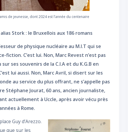
amis de jeunesse, dont 2024 est l’année du centenaire
 alias Stork : le Bruxellois aux 186 romans
esseur de physique nucléaire au M.I.T qui se
e-fiction. C’est lui. Non, Marc Revest n’est pas
 sur ses souvenirs de la C.I.A et du K.G.B en
st lui aussi. Non, Marc Avril, si disert sur les
monde au service du plus offrant, ne s’appelle pas
dire Stéphane Jourat, 60 ans, ancien journaliste,
dant actuellement à Uccle, après avoir vécu près
’années à Rome.
place Guy d’Arezzo.
vue que sur les