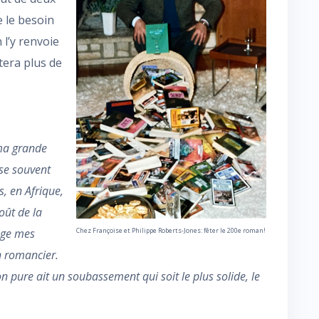
 le besoin
 l’y renvoie
tera plus de
 ma grande
ise souvent
s, en Afrique,
goût de la
Chez Françoise et Philippe Roberts-Jones: fêter le 200e roman!
age mes
 romancier.
ion pure ait un soubassement qui soit le plus solide, le