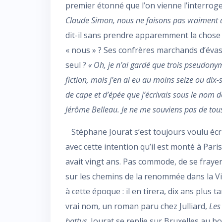
premier étonné que l’on vienne l’interroge
Claude Simon, nous ne faisons pas vraiment d
dit-il sans prendre apparemment la chose au
« nous » ? Ses confrères marchands d’évasi
seul ?
« Oh, je n’ai gardé que trois pseudony
fiction, mais j’en ai eu au moins seize ou dix
de cape et d’épée que j’écrivais sous le nom de
Jérôme Belleau. Je ne me souviens pas de tous,
Stéphane Jourat s’est toujours voulu écri
avec cette intention qu’il est monté à Paris,
avait vingt ans. Pas commode, de se fraye
sur les chemins de la renommée dans la Vi
à cette époque : il en tirera, dix ans plus t
vrai nom, un roman paru chez Julliard,
Les
battus
. Jourat se replie sur Bruxelles au b