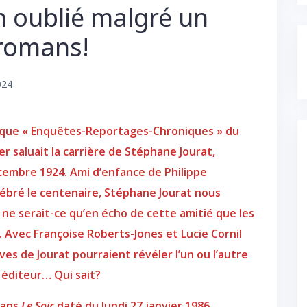
en oublié malgré un
 romans!
024
ubrique « Enquêtes-Reportages-Chroniques » du
er saluait la carrière de Stéphane Jourat,
décembre 1924. Ami d’enfance de Philippe
ébré le centenaire, Stéphane Jourat nous
, ne serait-ce qu’en écho de cette amitié que les
. Avec Françoise Roberts-Jones et Lucie Cornil
ves de Jourat pourraient révéler l’un ou l’autre
n éditeur… Qui sait?
 dans
Le Soir
daté du lundi 27 janvier 1986