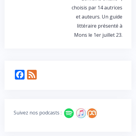
choisis par 14 autrices
et auteurs. Un guide
littéraire présenté à
Mons le 1er juillet 23.
F
F
ac
e
e
e
b
d
o
Suivez nos podcasts :
o
k