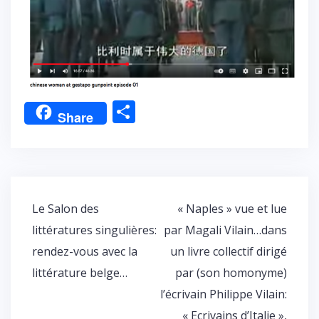
P
Share
ar
ta
g
er
Navigation
Le Salon des
« Naples » vue et lue
de
littératures singulières:
par Magali Vilain…dans
l’article
rendez-vous avec la
un livre collectif dirigé
littérature belge…
par (son homonyme)
l’écrivain Philippe Vilain:
« Ecrivains d’Italie »,